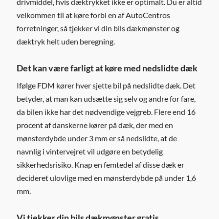
drivmiddel, hvis dæktrykket ikke er optimalt. Du er altid
velkommen til at køre forbi en af AutoCentros
forretninger, så tjekker vi din bils dækmønster og
dæktryk helt uden beregning.
Det kan være farligt at køre med nedslidte dæk
Ifølge FDM kører hver sjette bil på nedslidte dæk. Det
betyder, at man kan udsætte sig selv og andre for fare,
da bilen ikke har det nødvendige vejgreb. Flere end 16
procent af danskerne kører på dæk, der med en
mønsterdybde under 3 mm er så nedslidte, at de
navnlig i vintervejret vil udgøre en betydelig
sikkerhedsrisiko. Knap en femtedel af disse dæk er
decideret ulovlige med en mønsterdybde på under 1,6
mm.
Vi tjekker din bils dækmønster gratis