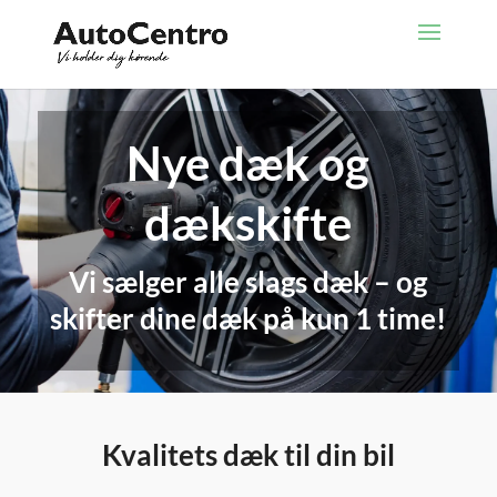
Nye dæk og
dækskifte
Vi sælger alle slags dæk – og
skifter dine dæk på kun 1 time!
Kvalitets dæk til din bil