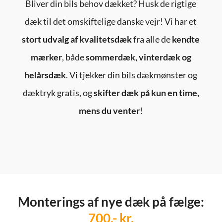
Bliver din bils behov dækket? Husk de rigtige
dæk til det omskiftelige danske vejr! Vi har et
stort udvalg af kvalitetsdæk
fra alle de
kendte
mærker
, både
sommerdæk, vinterdæk og
helårsdæk
. Vi tjekker din bils dækmønster og
dæktryk gratis, og
skifter dæk på kun en time,
mens du venter
!
Monterings af nye dæk på fælge:
700,- kr.