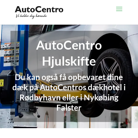
AutoCentro
Hjulskifte
Du kan også få opbevaret dine
dæk på AutoCentros dækhotel
i
Rødbyhavn eller i Nykøbing
Falster