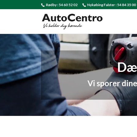
Rødby :
54 60 52 02
Nykøbing Falster :
54 84 35 00
Dæk
Vi sporer dine