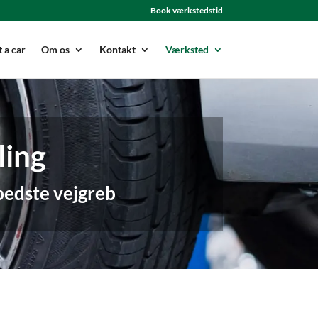
Book værkstedstid
 a car
Om os
Kontakt
Værksted
ling
 bedste vejgreb