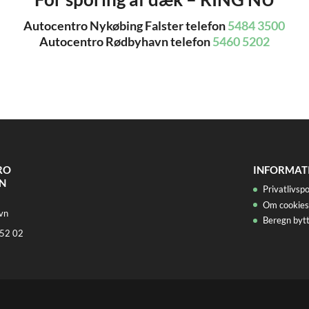
Autocentro Nykøbing Falster telefon
5484 3500
Autocentro Rødbyhavn telefon
5460 5202
RO
INFORMAT
N
Privatlivspo
Om cookies
vn
Beregn bytt
 52 02