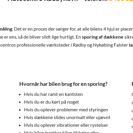
måling
. Det er en proces der sørger for, at alle bilens 4 hjul er plac
er ens, så de bliver slidt lige hurtigt. En
sporing af dækkene
sikr
centros professionelle værksteder i Rødby og Nykøbing Falster
la
?
Hvornår har bilen brug for en sporing?
Hvis du har ramt en kantsten
Hvis du er du kørt på noget
Hvis du oplever problemer med styringen
Hvis dækkene slides unormalt eller ujævnt
Hvis du oplever vibrationer eller rystelser
Hvis bilen trækker bilen til højre eller