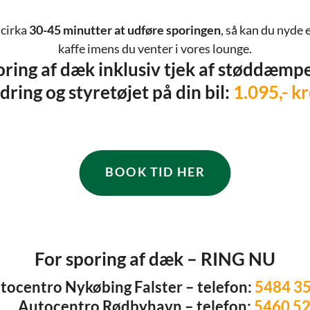
 cirka
30-45 minutter at udføre sporingen
, så kan du nyde 
kaffe imens du venter i vores lounge.
ring af dæk inklusiv tjek af støddæmp
edring og styretøjet på din bil:
1.095,- k
BOOK TID HER
For sporing af dæk – RING NU
tocentro Nykøbing Falster – telefon:
5484 3
tocentro Rødbyhavn – telefon:
5460 5