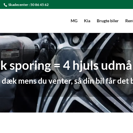
Skadecenter :
50 86 45 62
MG
Kia
Brugte biler
Rent
 sporing = 4 hjuls udmå
 dæk mens du venter, så din bil får det