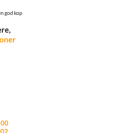
en god kop
ere,
roner
500
202