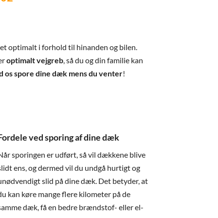
eret optimalt i forhold til hinanden og bilen.
er
optimalt vejgreb
, så du og din familie kan
d os spore dine dæk mens du venter
!
Fordele ved sporing af dine dæk
Når sporingen er udført, så vil dækkene blive
slidt ens, og dermed vil du undgå hurtigt og
unødvendigt slid på dine dæk. Det betyder, at
du kan køre mange flere kilometer på de
samme dæk, få en bedre brændstof- eller el-