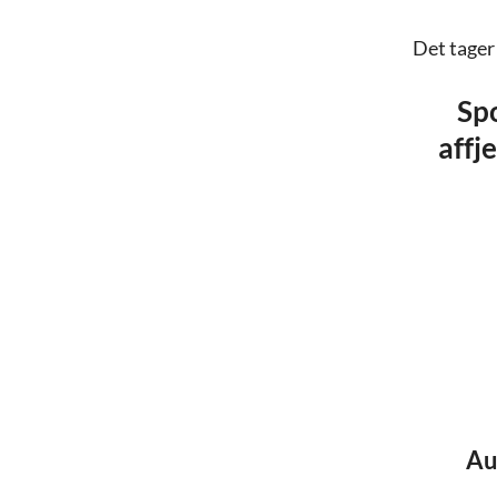
Det tager
Spo
affj
Au
Au