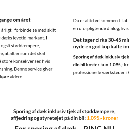
gange om året
Du er altid velkommen til a
en uforpligtende dialog, hvi
årligt i forbindelse med skift
e dæks levetid markant. I
Det tager cirka 30-45 mi
vi også støddæmpere,
nyde en god kop kaffe im
re, at alt er som det skal
Sporing af dæk inklusiv tje
få store konsekvenser, hvis
din bil koster kun 1.095,- k
msning. Denne service giver
professionelle værksteder i 
 køre videre.
Sporing af dæk inklusiv tjek af støddæmpere,
affjedring og styretøjet på din bil:
1.095,- kroner
For sporing af dæk – RING NU