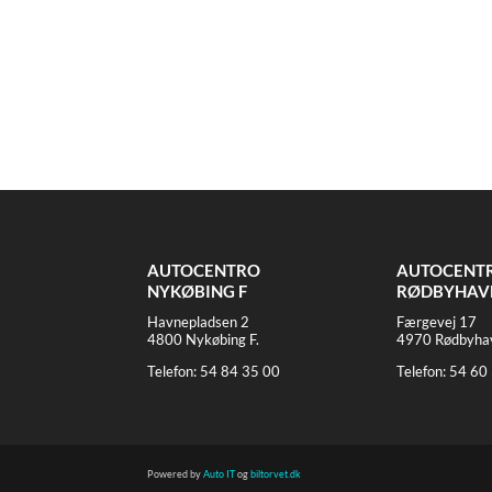
AUTOCENTRO
AUTOCENT
NYKØBING F
RØDBYHAV
Havnepladsen 2
Færgevej 17
4800 Nykøbing F.
4970 Rødbyha
Telefon:
54 84 35 00
Telefon:
54 60
Powered by
Auto IT
og
biltorvet.dk