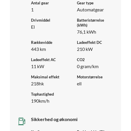
Antal gear
Gear type
1
Automatgear
Drivmiddel
Batteristørrelse
(kWh)
El
76,1 kWh
Rækkevidde
Ladeeffekt DC
443 km
210 kW
Ladeeffekt AC
CO2
11 kW
0 gram/km
Maksimal effekt
Motorstørrelse
218hk
ell
Tophastighed
190km/h
Sikkerhed og økonomi