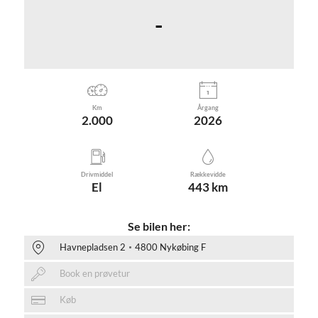
-
Km
Årgang
2.000
2026
Drivmiddel
Rækkevidde
El
443 km
Se bilen her:
Havnepladsen 2
4800 Nykøbing F
Book en prøvetur
Køb