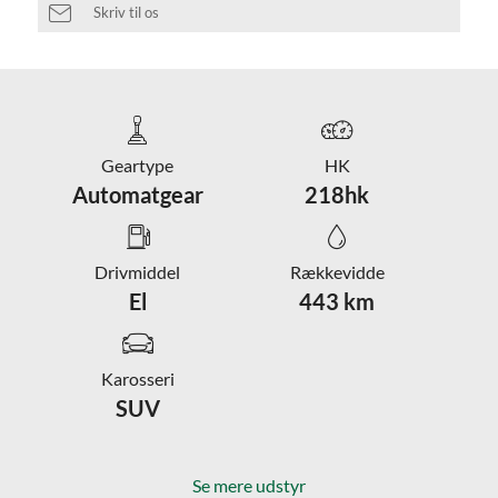
Skriv til os
Geartype
HK
Automatgear
218hk
Drivmiddel
Rækkevidde
El
443 km
Karosseri
SUV
Se mere udstyr