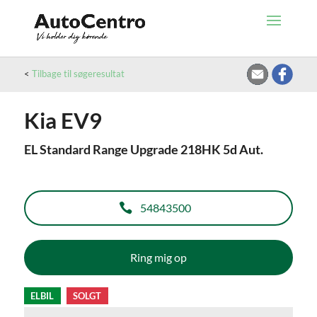
<
Tilbage til søgeresultat
Kia EV9
EL Standard Range Upgrade 218HK 5d Aut.
54843500
Ring mig op
ELBIL
SOLGT