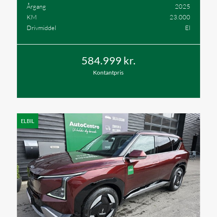
Årgang
2025
KM
23.000
Drivmiddel
El
584.999 kr.
Kontantpris
ELBIL