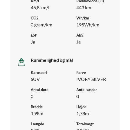
Km/L
Rækkevidde (El)
46,8 km/l
443 km
CO2
Wh/km
0 gram/km
195Wh/km
ESP
ABS
Ja
Ja
Rummelighed og mål
Karosseri
Farve
SUV
IVORY SILVER
Antal døre
Antal sæder
0
0
Bredde
Højde
1,98m
1,78m
Længde
Totalvægt