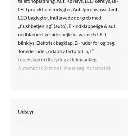
telefonopladning, Aut. Kørelys, LED kørelys, Bi-
LED projektionsforlygter, Aut. fjernlysassistent,
LED baglygter, Indfarvede dørgreb med
„flushbetjening” (auto), El-indklappelige & aut.
nedblændelige sidespejle m. varme & LED
blinklys, Elektrisk bagklap, El-ruder for og bag,
Tonede ruder, Adaptiv fartpilot, 5,1”
touchskærm til styring af klimaanlæg,
Automatisk 2-zone klimaanlæg, Automatisk
klimaanlæg til 2. & 3. sæderække.
Udstyr
Ikke angivet