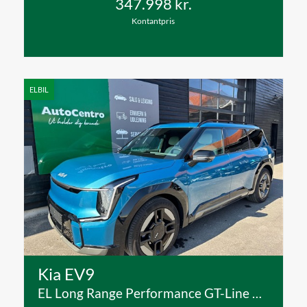
347.998 kr.
Kontantpris
ELBIL
Kia EV9
EL Long Range Performance GT-Line AWD 384HK 5d Aut.