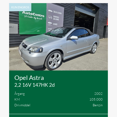
KUN ENGROS
Opel Astra
2,2 16V 147HK 2d
Årgang
2002
KM
105.000
Drivmiddel
Benzin