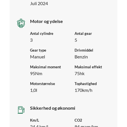
Juli 2024
Motor og ydelse
Antal cylindre
Antal gear
3
5
Gear type
Drivmiddel
Manuel
Benzin
Maksimal moment
Maksimal effekt
95Nm
75hk
Motorstørrelse
Tophastighed
1,0l
170km/h
Sikkerhed og økonomi
Km/L
CO2
24,4 km/l
94 gram/km