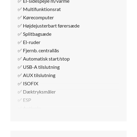
✅ El-sidespejle m/varme
✅ Multifunktionsrat
✅ Kørecomputer
✅ Højdejusterbart førersæde
✅ Splitbagsæde
✅ El-ruder
✅ Fjernb. centrallås
✅ Automatisk start/stop
✅ USB-A tilslutning
✅ AUX tilslutning
✅ ISOFIX
✅ Dæktryksmåler
✅ ESP
✅ Antispin