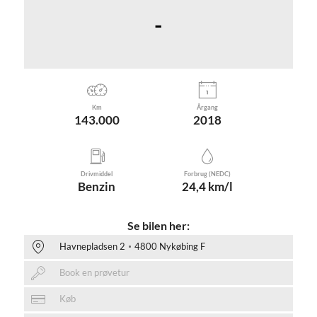
-
Km
Årgang
143.000
2018
Drivmiddel
Forbrug (NEDC)
Benzin
24,4 km/l
Se bilen her:
Havnepladsen 2
4800 Nykøbing F
Book en prøvetur
Køb